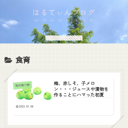
はるてぃんブログ
身体にも心にも優しい生活
食育
梅、赤しそ、子メロ
旬の食べ物
ン・・・ジュースや漬物を
作ることにハマった初夏
2023.07.08